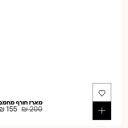
מארז חורף מחמם
₪
155
₪
200