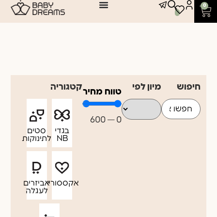
0
חיפוש
מיון לפי
קטגוריה
טווח מחיר
600
—
0
בגדי
סטים
NB
לתינוקות
אקססוריז
אביזרים
לעגלה