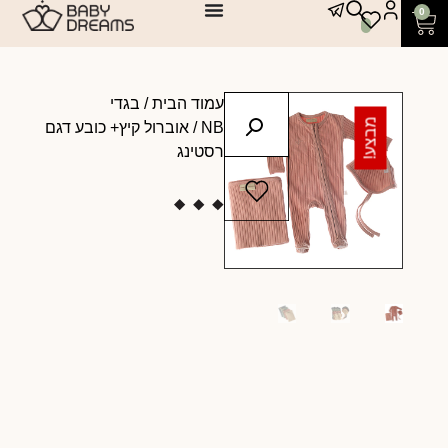
0
עמוד הבית
/
בגדי
מבצע!
NB
/ אוברול קיץ+ כובע דגם
רסטינג