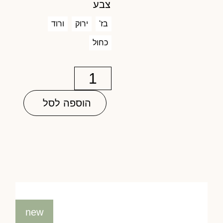
צבע
בז'
ירוק
ורוד
כחול
הוספה לסל
new