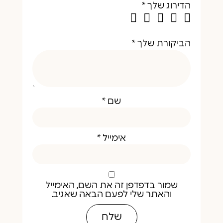
שמור בדפדפן זה את השם, האימייל
והאתר שלי לפעם הבאה שאגיב.
איכות
נסיון
עיצוב
האושר שלך
16 שנים אנחנו
נסיכים צעירים
הוא מטרת
מקשיבים
הם לא one size!
העל שלנו
למאות אלפי
הגזרות שלנו