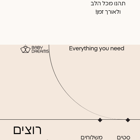
רוצים
סטים
משלוחים
להשאר
לתינוקות
תקנון
מעודכנים?
מצעים
אודות
מארזי
שרות
מתנה
לקוחות
בגדי NB
סיטונאים
אקססוריז
נגישות
אביזרים
לעגלה