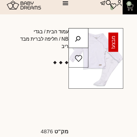
0
עמוד הבית
/
בגדי
מבצע!
NB
/ חליפה לברית מבד
ריב
מק"ט
4876