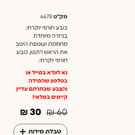
מבוסס
על
דירוגים
של
מק"ט
4678
לקוחות
כובע חורפי יוקרתי,
בגיזרה מיוחדת
מחממת ועוטפת היטב
את הראש הקטן, כובע
חורפי יוקרתי,
נא לוודא במייל או
בטלפון שהמידה
והצבע שבחרתם עדיין
קיימים במלאי!
₪
30
₪
60
טבלת מידות