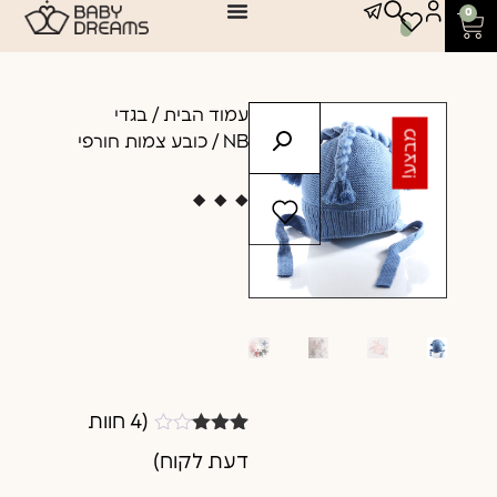
0
עמוד הבית
/
בגדי
מבצע!
NB
/ כובע צמות חורפי
(
4
חוות
4
מדורגים
דעת לקוח)
3.00
מתוך 5