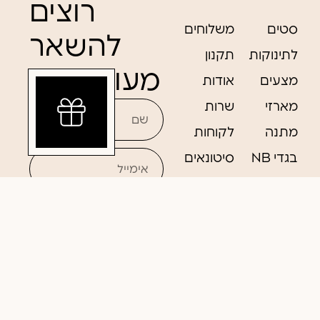
רוצים
סטים
משלוחים
להשאר
לתינוקות
תקנון
מעודכנים?
מצעים
אודות
מארזי
שרות
מתנה
לקוחות
בגדי NB
סיטונאים
אקססוריז
נגישות
אביזרים
לעגלה
רוצה לקבל מבצעים
ועדכונים חשובים למייל!