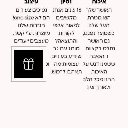
איכות
נסיון
עיצוב
האושר שלך
16 שנים אנחנו
נסיכים צעירים
הוא מטרת
מקשיבים
הם לא one size!
העל שלנו
למאות אלפי
הגזרות שלנו
כשמוצר נפגם,
לקוחות
מיוצרות ע"י קשת
גם האושר
והתוצאה?
מעצבים ייעודים
נחבט בקצוות...
מותג עם גב
להתאמה
זו הסיבה
שיודע בעיניים
מושלמת
ששמנו דגש על
עצומות מה
ומחמיאה לתינוק
האיכות
תאהבו לרכוש.
הזעיר
תהנו מכל הלב
ולאורך זמן!
Everything you need