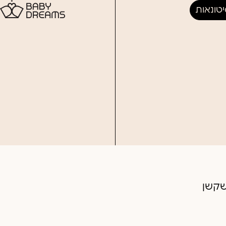
טונאות
שקשן