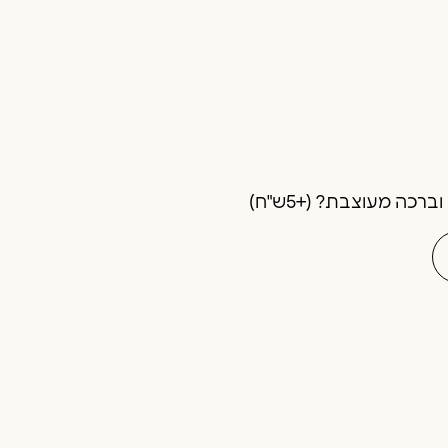
רכה מעוצבת? (+5ש"ח)