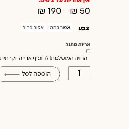
אין אחריות על צ'פים.
₪
190
–
₪
50
אפור כהה
אפור בהיר
צבע
אריזת מתנה
החויה המושלמת! להוסיף אריזה יוקרתית וב
הוספה לסל