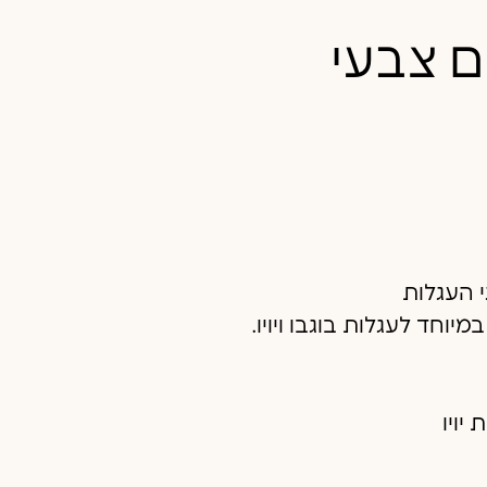
ם צבעי
י העגלות
יוחד לעגלות בוגבו ויויו.
יויו