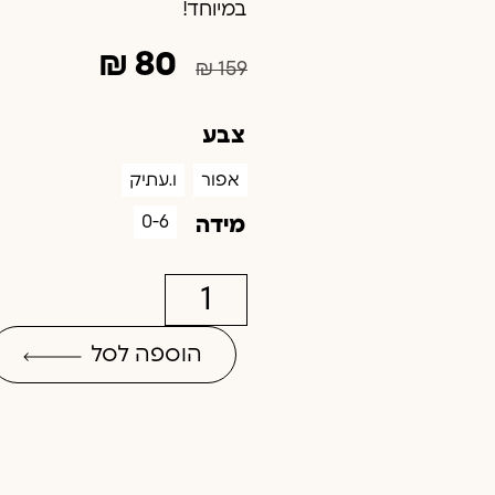
במיוחד!
₪
80
₪
159
צבע
אפור
ו.עתיק
0-6
מידה
הוספה לסל