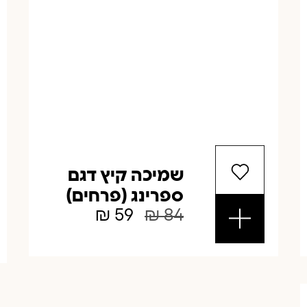
שמיכה קיץ דגם
ספרינג (פרחים)
₪
59
₪
84