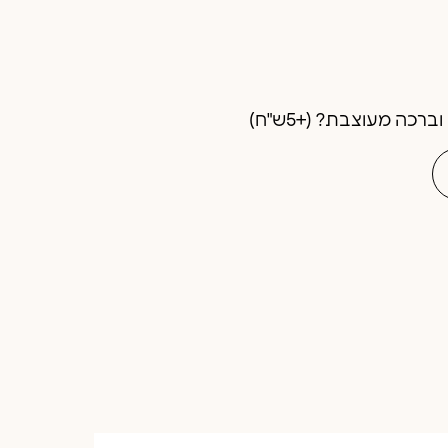
רכה מעוצבת? (+5ש"ח)