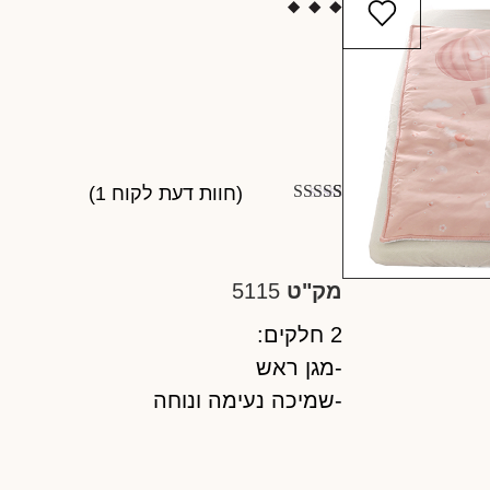
(חוות דעת לקוח
1
)
1
מדורג
5.00
מתוך 5 מבוסס
על
דירוגים של
לקוחות
מק"ט
5115
2 חלקים:
-מגן ראש
-שמיכה נעימה ונוחה