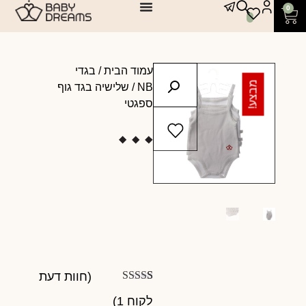
0
עמוד הבית
/
בגדי
מבצע!
NB
/ שלישיה בגד גוף
ספגטי
(חוות דעת
1
מדורג
5.00
לקוח
1
)
מתוך 5 מבוסס