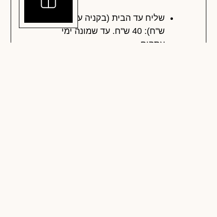
שליח עד הבית (בקניה עד 300
ש"ח): 40 ש"ח. עד שמונה ימי
עסקים.
שליח עד הבית (בקניה מעל 300
ש"ח): חינם עד שמונה ימי עסקים
איסוף עצמי: אנחנו נתקשר כאשר
ההזמנה מוכנה.
תשלומים
החזרות והחלפות