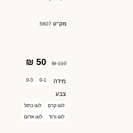
על
דירוגים של
לקוחות
מק"ט
5607
₪
50
₪
110
0-3
0-1
מידה
צבע
לוגו קרם
לוגו כחול
לוגו ורוד
לוגו אדום