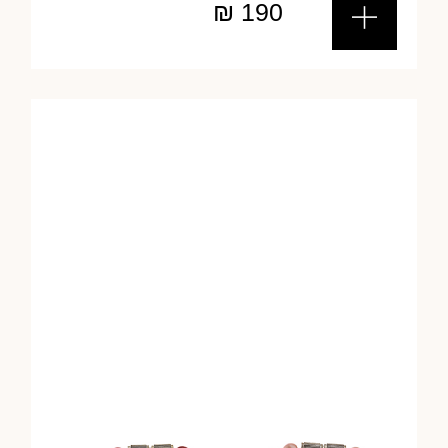
₪
190