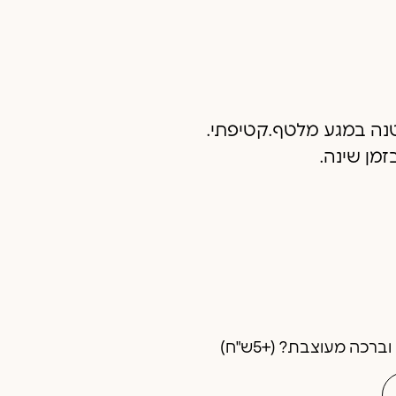
נה במגע מלטף.קטיפתי.
זמן שינה.
רכה מעוצבת? (+5ש"ח)