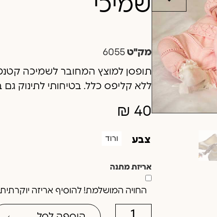
שמיכי
מק"ט
6055
תופסן למוצץ המחובר לשמיכה קטנט
ללא קליפס כלל. בטיחותי לתינוק גם ב
₪
40
ורוד
צבע
אריזת מתנה
החויה המושלמת! להוסיף אריזה יוקרתית וב
הוספה לסל