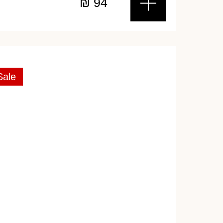
₪
94
Sale