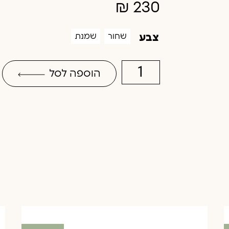
₪
230
שחור
שמנת
צבע
הוספה לסל