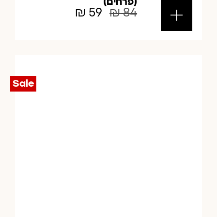
(פרחים)
₪
59
₪
84
Sale